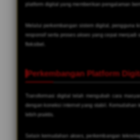
platform digital yang memberikan pengalaman ber
Melalui perkembangan sistem digital, pengguna 
responsif serta proses akses yang cepat menjadi
fleksibel.
Perkembangan Platform Digit
Transformasi digital telah mengubah cara masya
dengan koneksi internet yang stabil. Kemudahan 
lebih praktis.
Selain kemudahan akses, perkembangan teknologi