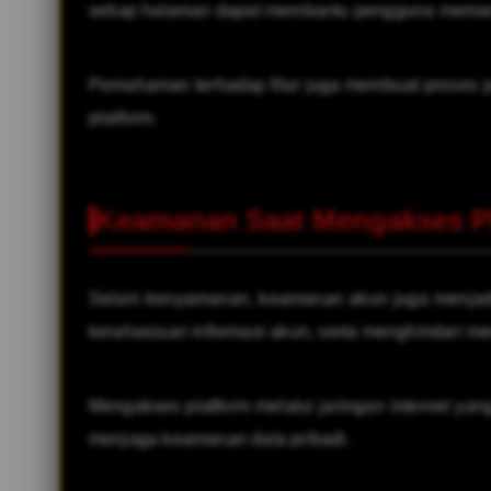
setiap halaman dapat membantu pengguna memanfa
Pemahaman terhadap fitur juga membuat proses pe
platform.
Keamanan Saat Mengakses Pla
Selain kenyamanan, keamanan akun juga menjadi 
kerahasiaan informasi akun, serta menghindari me
Mengakses platform melalui jaringan internet y
menjaga keamanan data pribadi.