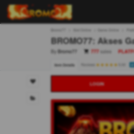
Bromo77
Slot Online
Game Online
Plat
BROMO77: Akses Ga
By
Bromo77
777
sales
PLATF
5.00
Reviews
5.00
Item Details
45
stars
LOGIN