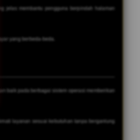
yang jelas membantu pengguna berpindah halaman
ayar yang berbeda-beda.
engan baik pada berbagai sistem operasi memberikan
mati layanan sesuai kebutuhan tanpa bergantung