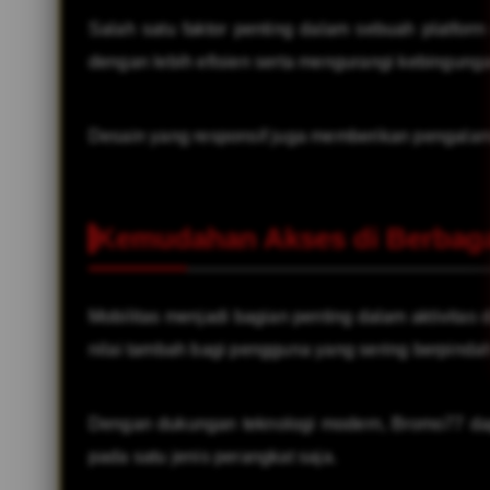
Salah satu faktor penting dalam sebuah platfo
dengan lebih efisien serta mengurangi kebingunga
Desain yang responsif juga memberikan pengala
Kemudahan Akses di Berbaga
Mobilitas menjadi bagian penting dalam aktivitas 
nilai tambah bagi pengguna yang sering berpinda
Dengan dukungan teknologi modern, Bromo77 dap
pada satu jenis perangkat saja.