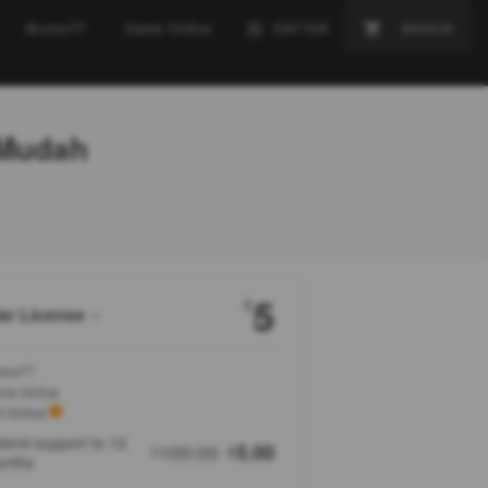
Bromo77
Game Online
DAFTAR
MASUK
 Mudah
5
$
ar License
88
lar License
$
SELECTED
luded:
omo77
luded:
jahi dunia game online terbaik hanya di
me Online
luded:
t Online
MO77. Akses mudah, pilihan game
agam, dan siap memberikan
tend support to 12
100.00
5.00
$
$
alaman bermain yang lebih seru.
nths