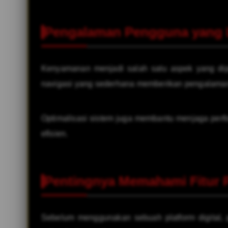
Pengalaman Pengguna yang 
Kenyamanan menjadi salah satu aspek yang dipe
navigasi yang sederhana memberikan pengalama
Optimalisasi sistem juga membantu menjaga per
efisien.
Pentingnya Memahami Fitur 
Sebelum menggunakan sebuah platform digital, p