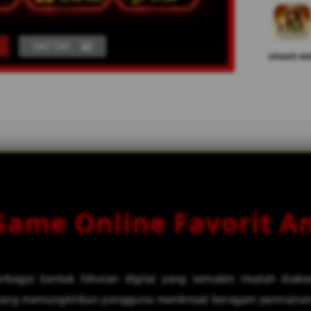
DAFTAR
UPDATE W
ame Online Favorit 
rbagai bentuk hiburan digital yang semakin mudah diakse
 yang memungkinkan pengguna menikmati beragam permainan 