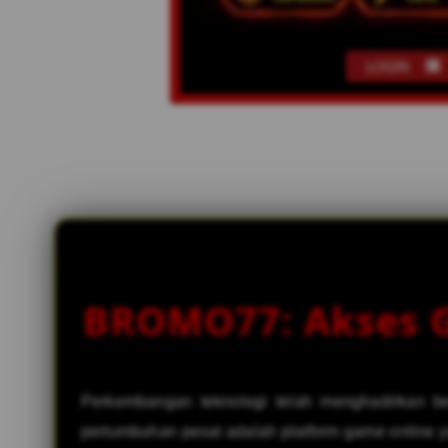
LOGIN
BROMO77: Akses G
Perkembangan teknologi telah menghadirkan be
pertumbuhan pesat adalah platform game online