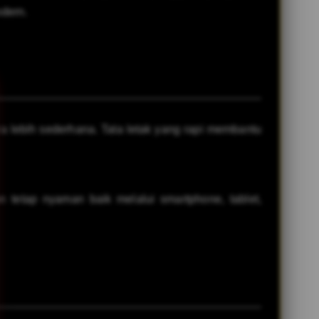
dern.
lebih sederhana. Tata letak yang rapi membantu
 tetap nyaman baik melalui smartphone, tablet,