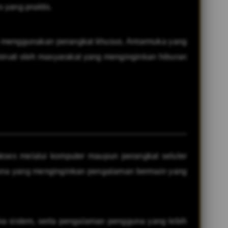
IDR 272,739.38
 yang praktis.
bonanza go12ila
ha****f7
IDR 961,948.56
us menggunakan perangkat khusus. Antarmuka yang
starlight go12ila
minati oleh masyarakat yang menginginkan hiburan
na****a8
IDR 2,166,599.08
wild go12ila bounty
il****m9
IDR 620,495.64
mahjong go12ila
mi****n2
IDR 1,670,551.56
starlight go12ila
akses melalui komputer maupun perangkat seluler
da****a9
ngguna yang menginginkan pengalaman bermain yang
IDR 899,343.20
starlight go12ila
fi****o4
IDR 1,801,557.00
ma sistem, serta pengalaman pengguna yang lebih
PG Soft