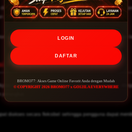
rm digital adalah tampilan yang mudah dipahami. Navigasi 
n saat mencari informasi atau kategori permainan.
man yang konsisten meskipun diakses menggunakan ukuran l
LOGIN
DAFTAR
i Perangkat
BROMO77: Akses Game Online Favorit Anda dengan Mudah
digital saat ini. Karena itu, platform yang mampu berjalan d
© COPYRIGHT 2026 BROMO77 x GO12ILA EVERYWHERE
h perangkat.
at diakses secara fleksibel sehingga pengguna dapat menik