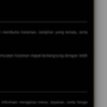
 membuka halaman, tampilan yang tertata, serta
emuatan halaman dapat berlangsung dengan lebih
 Informasi mengenai menu, layanan, serta fungsi